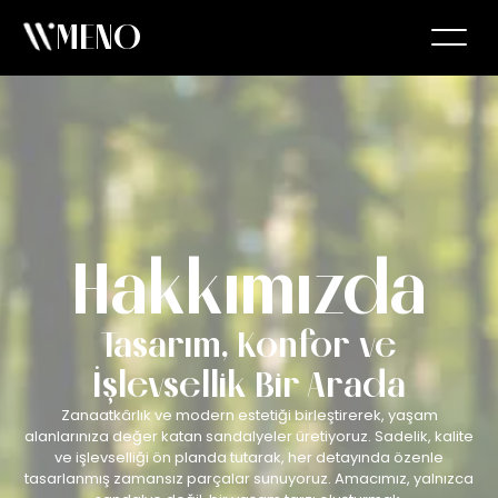
MENO
Hakkımızda
Tasarım, Konfor ve
İşlevsellik Bir Arada
Zanaatkârlık ve modern estetiği birleştirerek, yaşam
alanlarınıza değer katan sandalyeler üretiyoruz. Sadelik, kalite
ve işlevselliği ön planda tutarak, her detayında özenle
tasarlanmış zamansız parçalar sunuyoruz. Amacımız, yalnızca