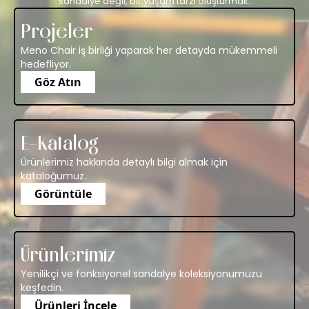
sandalye değil, bir yaşam tarzı oluşturmak.
Projeler
Meno Chair iş birliği yaparak her detayda mükemmeli
hedefliyor.
Göz Atın
E-Katalog
Ürünlerimiz hakkında detaylı bilgi almak için
kataloğumuz.
Görüntüle
Ürünlerimiz
Yenilikçi ve fonksiyonel sandalye koleksiyonumuzu
keşfedin.
Ürünleri İncele